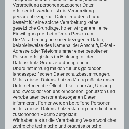
Verarbeitung personenbezogener Daten
erforderlich werden. Ist die Verarbeitung
personenbezogener Daten erforderlich und
besteht für eine solche Verarbeitung keine
gesetzliche Grundlage, holen wir generell eine
Einwilligung der betroffenen Person ein.
Die Verarbeitung personenbezogener Daten,
beispielsweise des Namens, der Anschrift, E-Mail-
Ferienspaß mit der Verkehrswacht 2025
Adresse oder Telefonnummer einer betroffenen
Person, erfolgt stets im Einklang mit der
Die Verkehrswacht Kraichgau 1961 e.V. hat in den diesjährigen
Datenschutz-Grundverordnung und in
Übereinstimmung mit den für uns geltenden
Sommerferien 4 Geschicklichkeitsturniere für junge Radfahrer
landesspezifischen Datenschutzbestimmungen.
in der Region angeboten. Dabei zeigten die Jungen und
Mittels dieser Datenschutzerklärung möchte unser
Mädchen ihre Geschicke auf einem jeweils […]
Unternehmen die Öffentlichkeit über Art, Umfang
und Zweck der von uns erhobenen, genutzten und
Full Article →
verarbeiteten personenbezogenen Daten
Posted by:
ChMi
//
Berichte
,
Slider
,
Uncategorized
//
Ferienspaß
//
August
informieren. Ferner werden betroffene Personen
31, 2025
mittels dieser Datenschutzerklärung über die ihnen
zustehenden Rechte aufgeklärt.
Wir haben als für die Verarbeitung Verantwortlicher
zahlreiche technische und organisatorische