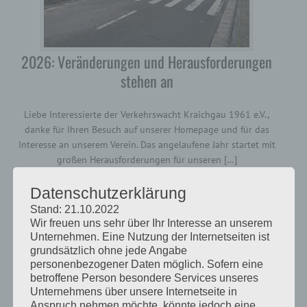
2026: Veränderungen und Herausforderungen
stehen an
Liebe Interessierte der Verkehrswacht Kraichgau 1961 e.V.,
danke für Ihren Besuch auf unserer Homepage und für das
Interesse an unserem Verein. Das angelaufene Jahr startet mit
großen Herausforderungen für unseren […]
Full Article →
Datenschutzerklärung
Stand: 21.10.2022
Posted by:
ChMi
//
Berichte
,
Slider
//
Februar 15, 2026
Wir freuen uns sehr über Ihr Interesse an unserem
Unternehmen. Eine Nutzung der Internetseiten ist
grundsätzlich ohne jede Angabe
personenbezogener Daten möglich. Sofern eine
betroffene Person besondere Services unseres
Unternehmens über unsere Internetseite in
Anspruch nehmen möchte, könnte jedoch eine