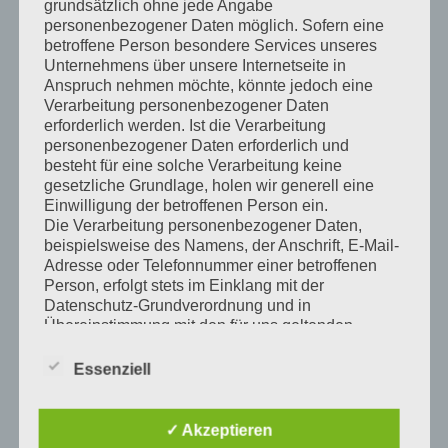
grundsätzlich ohne jede Angabe
personenbezogener Daten möglich. Sofern eine
betroffene Person besondere Services unseres
Unternehmens über unsere Internetseite in
Anspruch nehmen möchte, könnte jedoch eine
Fahrradaktionstag 2015
Verarbeitung personenbezogener Daten
erforderlich werden. Ist die Verarbeitung
personenbezogener Daten erforderlich und
Am 11. Juli von 09-16 Uhr veranstaltet die Verkehrswacht
besteht für eine solche Verarbeitung keine
Kraichgau einen Fahrradaktionstag auf dem Übungsplatz der
gesetzliche Grundlage, holen wir generell eine
Jugendverkehrsschule in Sinsheim, unterstützt durch das
Einwilligung der betroffenen Person ein.
Polizeipräsidium Mannheim, den Radfahrverein Sinsheim und
Die Verarbeitung personenbezogener Daten,
die Fa. […]
beispielsweise des Namens, der Anschrift, E-Mail-
Adresse oder Telefonnummer einer betroffenen
Full Article →
Person, erfolgt stets im Einklang mit der
Datenschutz-Grundverordnung und in
Posted by:
ChMi
//
Uncategorized
//
Juni 12, 2015
Übereinstimmung mit den für uns geltenden
landesspezifischen Datenschutzbestimmungen.
Mittels dieser Datenschutzerklärung möchte unser
Essenziell
Unternehmen die Öffentlichkeit über Art, Umfang
und Zweck der von uns erhobenen, genutzten und
Page 5 of 5
1
2
3
4
5
verarbeiteten personenbezogenen Daten
✓ Akzeptieren
Search
informieren. Ferner werden betroffene Personen