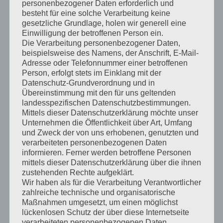
personenbezogener Daten erforderlich und
Informationen über Reaktions-, Brems- und Anhalteweg
besteht für eine solche Verarbeitung keine
erhalten. Dabei wurde Paul Hotz von Kolleginnen und Kollegen
gesetzliche Grundlage, holen wir generell eine
aus Heidelberg und Wiesloch unterstützt. Mitarbeiter der
Einwilligung der betroffenen Person ein.
Polizeireviers Sinsheim organisierten die Codierung der
Die Verarbeitung personenbezogener Daten,
Fahrräder. Ein Kettcar-Rennen auf dem Kurs der Verkehrsschule
beispielsweise des Namens, der Anschrift, E-Mail-
wurde für die Kinder am Ende zum krönenden Abschluss und
Adresse oder Telefonnummer einer betroffenen
bereitete viel Spaß.
Person, erfolgt stets im Einklang mit der
Datenschutz-Grundverordnung und in
Übereinstimmung mit den für uns geltenden
Am 27.08. wird auf der Anlage in Sinsheim ein Radfahr-
landesspezifischen Datenschutzbestimmungen.
Geschicklichkeitsturnier unter dem Motto “Wer ist Meister auf
Mittels dieser Datenschutzerklärung möchte unser
zwei Rädern“ durch die Polizei und die Verkehrswacht
Unternehmen die Öffentlichkeit über Art, Umfang
angeboten, das auch am 11.08. in Angelbachtal, am 25.08 in
und Zweck der von uns erhobenen, genutzten und
Epfenbach, am 02.09. in Spechbach und am 04.09. in Helmstadt
verarbeiteten personenbezogenen Daten
gestartet wird.
informieren. Ferner werden betroffene Personen
mittels dieser Datenschutzerklärung über die ihnen
zustehenden Rechte aufgeklärt.
Wir haben als für die Verarbeitung Verantwortlicher
zahlreiche technische und organisatorische
Maßnahmen umgesetzt, um einen möglichst
lückenlosen Schutz der über diese Internetseite
verarbeiteten personenbezogenen Daten