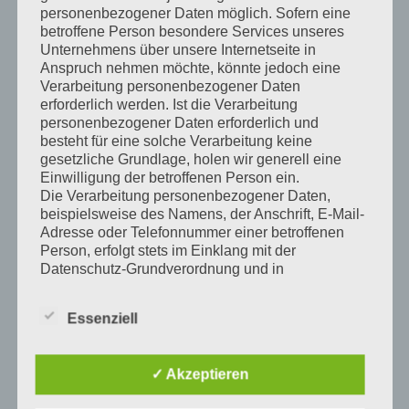
personenbezogener Daten möglich. Sofern eine
betroffene Person besondere Services unseres
Unternehmens über unsere Internetseite in
Anspruch nehmen möchte, könnte jedoch eine
Verarbeitung personenbezogener Daten
Schulanfang 2015
erforderlich werden. Ist die Verarbeitung
personenbezogener Daten erforderlich und
besteht für eine solche Verarbeitung keine
Aktionen rufen Verkehrsteilnehmer zur Vorsicht zum
gesetzliche Grundlage, holen wir generell eine
Schulanfang auf Verkehrswacht Kraichgau e.V. stellt
Einwilligung der betroffenen Person ein.
Spannbänder bereit Sinsheim. (hh) Die Erfahrung zeigt, dass
Die Verarbeitung personenbezogener Daten,
regelmäßig zum Schulanfang nach den Ferien die Unfallgefahr
beispielsweise des Namens, der Anschrift, E-Mail-
für Kinder […]
Adresse oder Telefonnummer einer betroffenen
Person, erfolgt stets im Einklang mit der
Full Article →
Datenschutz-Grundverordnung und in
Übereinstimmung mit den für uns geltenden
Posted by:
ChMi
//
Berichte
//
Schulanfang
//
September 12, 2015
landesspezifischen Datenschutzbestimmungen.
Essenziell
Mittels dieser Datenschutzerklärung möchte unser
Unternehmen die Öffentlichkeit über Art, Umfang
und Zweck der von uns erhobenen, genutzten und
Search
✓ Akzeptieren
verarbeiteten personenbezogenen Daten
informieren. Ferner werden betroffene Personen