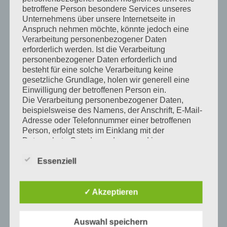
betroffene Person besondere Services unseres
Unternehmens über unsere Internetseite in
Anspruch nehmen möchte, könnte jedoch eine
Verarbeitung personenbezogener Daten
Mobilitätstag für Senioren 2022
erforderlich werden. Ist die Verarbeitung
personenbezogener Daten erforderlich und
besteht für eine solche Verarbeitung keine
Am 30.06.22 fahnden sich auf Einladung der Stadt Sinsheim,
gesetzliche Grundlage, holen wir generell eine
der Verkehrswacht Kraichgau sowie PalatinaBus knapp 30
Einwilligung der betroffenen Person ein.
Seniorinnen und Senioren auf dem Verkehrsübungsgelände in
Die Verarbeitung personenbezogener Daten,
Sinsheim ein.
beispielsweise des Namens, der Anschrift, E-Mail-
Adresse oder Telefonnummer einer betroffenen
Full Article →
Person, erfolgt stets im Einklang mit der
Datenschutz-Grundverordnung und in
Posted by:
ChMi
//
Berichte
//
Mobilitätstag
,
Senioren
//
August 5, 2022
Übereinstimmung mit den für uns geltenden
landesspezifischen Datenschutzbestimmungen.
Essenziell
Mittels dieser Datenschutzerklärung möchte unser
Unternehmen die Öffentlichkeit über Art, Umfang
Search
und Zweck der von uns erhobenen, genutzten und
✓ Akzeptieren
verarbeiteten personenbezogenen Daten
informieren. Ferner werden betroffene Personen
mittels dieser Datenschutzerklärung über die ihnen
Auswahl speichern
ARCHIV